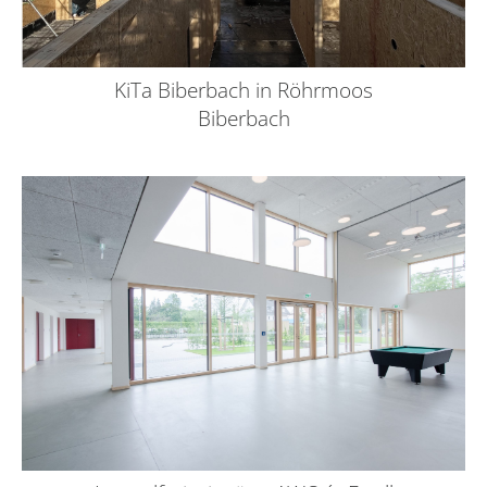
KiTa Biberbach in Röhrmoos
Biberbach