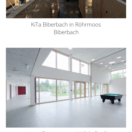
KiTa Biberbach in Röhrmoos
Biberbach