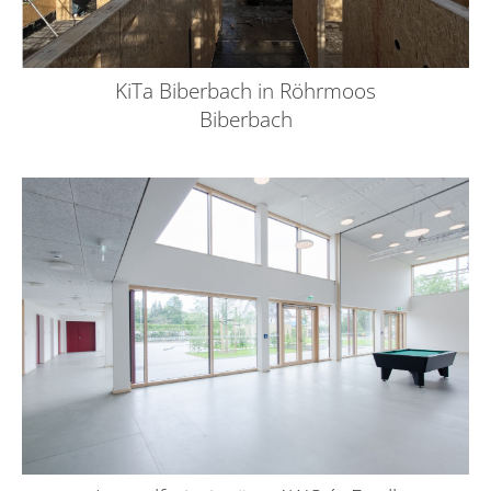
KiTa Biberbach in Röhrmoos
Biberbach