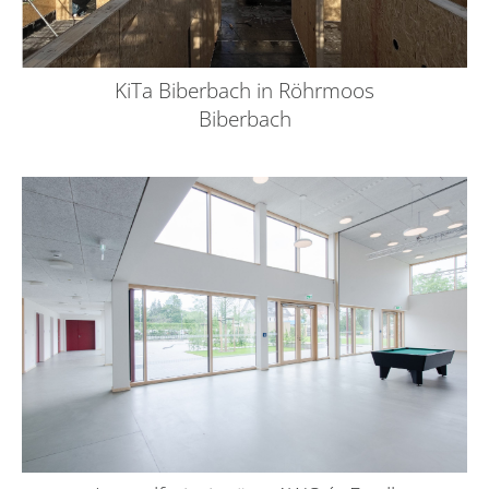
KiTa Biberbach in Röhrmoos
Biberbach