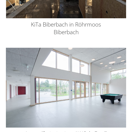
KiTa Biberbach in Röhrmoos
Biberbach