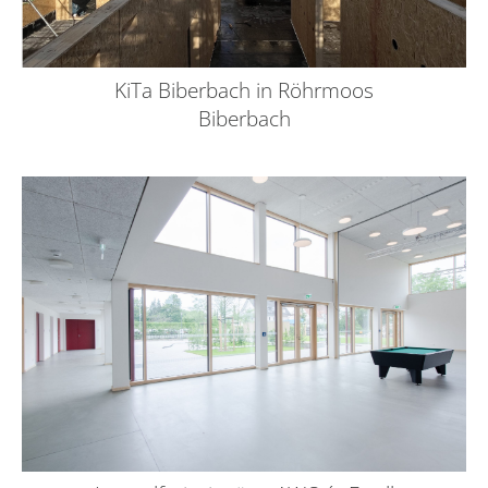
KiTa Biberbach in Röhrmoos
Biberbach