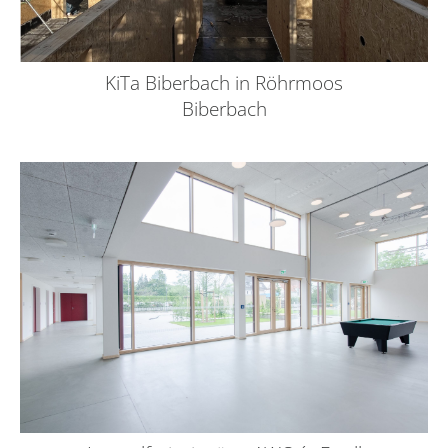
KiTa Biberbach in Röhrmoos
Biberbach