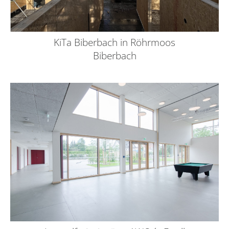
KiTa Biberbach in Röhrmoos
Biberbach