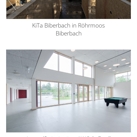
KiTa Biberbach in Röhrmoos
Biberbach