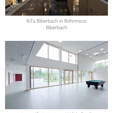
KiTa Biberbach in Röhrmoos
Biberbach