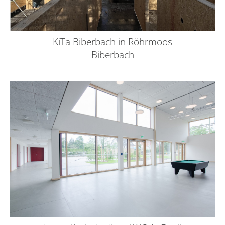
KiTa Biberbach in Röhrmoos
Biberbach