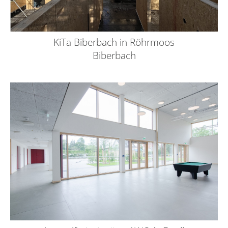
KiTa Biberbach in Röhrmoos
Biberbach