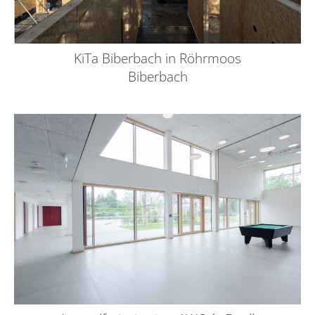
KiTa Biberbach in Röhrmoos
Biberbach