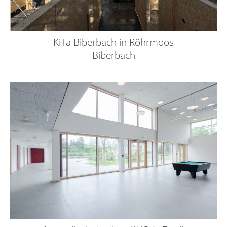
KiTa Biberbach in Röhrmoos
Biberbach