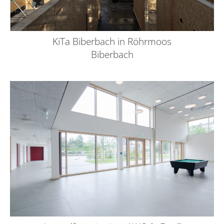
KiTa Biberbach in Röhrmoos
Biberbach