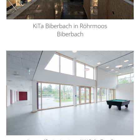
KiTa Biberbach in Röhrmoos
Biberbach