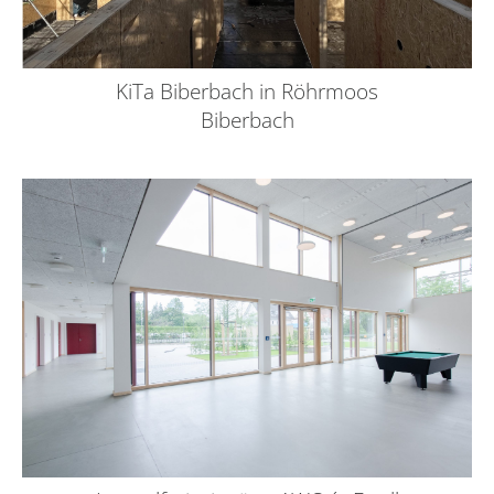
KiTa Biberbach in Röhrmoos
Biberbach