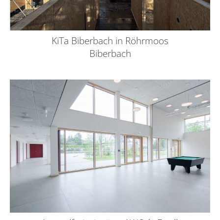
KiTa Biberbach in Röhrmoos
Biberbach