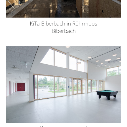
KiTa Biberbach in Röhrmoos
Biberbach